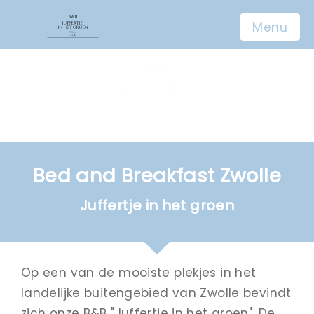
Menu
Home
Kamers
Over ons
Bed and Breakfast Zwolle
Video
Juffertje in het groen
Contact
Reserveren
Op een van de mooiste plekjes in het
Bel nu
landelijke buitengebied van Zwolle bevindt
E-mail
zich onze B&B "Juffertje in het groen". De