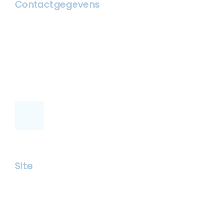
Contactgegevens
Juffertje in het Groen
Zunnebeltweg 7b
8034 RD Zwolle
info@juffertjezwolle.nl
+31642901840
Site
Bed and Breakfast Zwolle
Appartement begane grond
Zit / slaapkamer boven